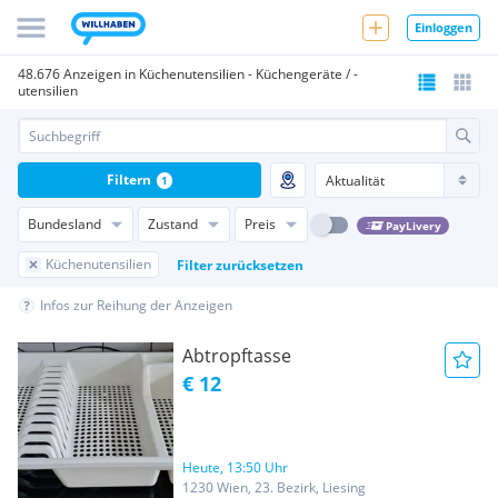
Einloggen
48.676 Anzeigen in Küchenutensilien - Küchengeräte / -
utensilien
Filtern
1
Bundesland
Zustand
Preis
PayLivery
Küchenutensilien
Filter zurücksetzen
Infos zur Reihung der Anzeigen
Abtropftasse
€ 12
Heute, 13:50 Uhr
1230 Wien, 23. Bezirk, Liesing