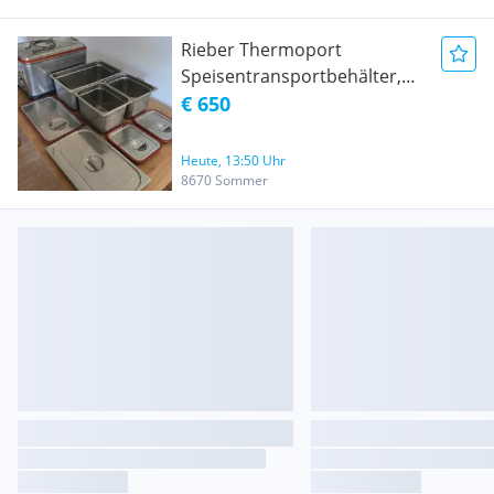
Rieber Thermoport
Speisentransportbehälter,
Modell 105 - Thermobox -
€ 650
beheizbar - Speisenwärmer -
Isolierbox - Warmhalter
Heute, 13:50 Uhr
Thermobox 105 Liter plus
8670 Sommer
Zubehör