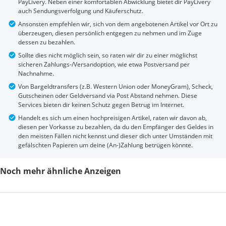
PayLivery. Neben einer komfortablen Abwicklung bietet dir PayLivery
auch Sendungsverfolgung und Käuferschutz.
Ansonsten empfehlen wir, sich von dem angebotenen Artikel vor Ort zu
überzeugen, diesen persönlich entgegen zu nehmen und im Zuge
dessen zu bezahlen.
Sollte dies nicht möglich sein, so raten wir dir zu einer möglichst
sicheren Zahlungs-/Versandoption, wie etwa Postversand per
Nachnahme.
Von Bargeldtransfers (z.B. Western Union oder MoneyGram), Scheck,
Gutscheinen oder Geldversand via Post Abstand nehmen. Diese
Services bieten dir keinen Schutz gegen Betrug im Internet.
Handelt es sich um einen hochpreisigen Artikel, raten wir davon ab,
diesen per Vorkasse zu bezahlen, da du den Empfänger des Geldes in
den meisten Fällen nicht kennst und dieser dich unter Umständen mit
gefälschten Papieren um deine (An-)Zahlung betrügen könnte.
Noch mehr ähnliche Anzeigen