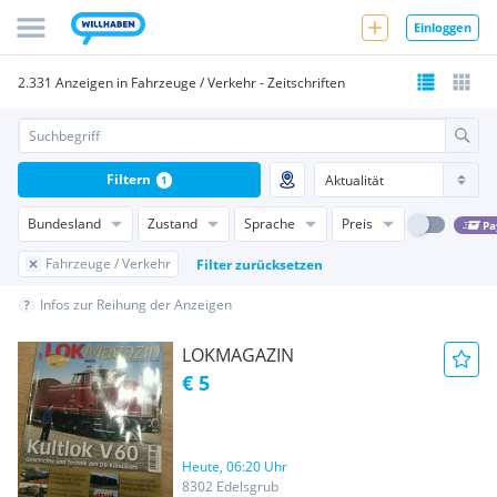
Einloggen
2.331 Anzeigen in Fahrzeuge / Verkehr - Zeitschriften
Filtern
1
Bundesland
Zustand
Sprache
Preis
Pa
Fahrzeuge / Verkehr
Filter zurücksetzen
Infos zur Reihung der Anzeigen
LOKMAGAZIN
€ 5
Heute, 06:20 Uhr
8302 Edelsgrub