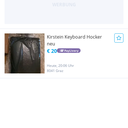
Kirstein Keyboard Hocker
neu
€ 20
PayLivery
Heute, 20:06 Uhr
8041 Graz