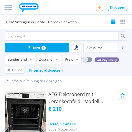
Einloggen
3.992 Anzeigen in Herde - Herde / Backöfen
Filtern
1
Bundesland
Zustand
Preis
PayLivery
Herde
Filter zurücksetzen
Infos zur Reihung der Anzeigen
AEG Elektroherd mit
Cerankochfeld - Modell
47056VS-WN - Top Zustand
€ 210
Heute, 13:46 Uhr
8382 Mogersdorf