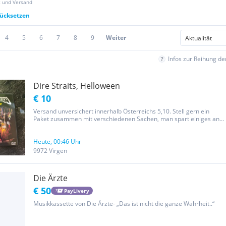
z und Versand
rücksetzen
4
5
6
7
8
9
Weiter
Infos zur Reihung d
Dire Straits, Helloween
€ 10
Versand unversichert innerhalb Österreichs 5,10. Stell gern ein
Paket zusammen mit verschiedenen Sachen, man spart einiges an
Versand , als wie man die Teile einzeln irgendwo nehmen würde.
Keine Rücknahme oder Garantie. Beachten Sie auch meine
anderen...
Heute, 00:46 Uhr
9972 Virgen
Die Ärzte
€ 50
PayLivery
Musikkassette von Die Ärzte- „Das ist nicht die ganze Wahrheit..“