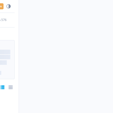
en
5.576