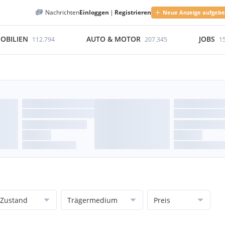
Nachrichten
Einloggen
|
Registrieren
Neue Anzeige aufgeb
OBILIEN
AUTO & MOTOR
JOBS
112.794
207.345
1
Zustand
Trägermedium
Preis