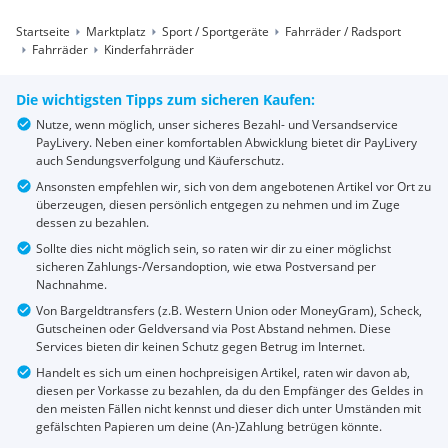
Startseite
Marktplatz
Sport / Sportgeräte
Fahrräder / Radsport
Fahrräder
Kinderfahrräder
Die wichtigsten Tipps zum sicheren Kaufen:
Nutze, wenn möglich, unser sicheres Bezahl- und Versandservice
PayLivery. Neben einer komfortablen Abwicklung bietet dir PayLivery
auch Sendungsverfolgung und Käuferschutz.
Ansonsten empfehlen wir, sich von dem angebotenen Artikel vor Ort zu
überzeugen, diesen persönlich entgegen zu nehmen und im Zuge
dessen zu bezahlen.
Sollte dies nicht möglich sein, so raten wir dir zu einer möglichst
sicheren Zahlungs-/Versandoption, wie etwa Postversand per
Nachnahme.
Von Bargeldtransfers (z.B. Western Union oder MoneyGram), Scheck,
Gutscheinen oder Geldversand via Post Abstand nehmen. Diese
Services bieten dir keinen Schutz gegen Betrug im Internet.
Handelt es sich um einen hochpreisigen Artikel, raten wir davon ab,
diesen per Vorkasse zu bezahlen, da du den Empfänger des Geldes in
den meisten Fällen nicht kennst und dieser dich unter Umständen mit
gefälschten Papieren um deine (An-)Zahlung betrügen könnte.