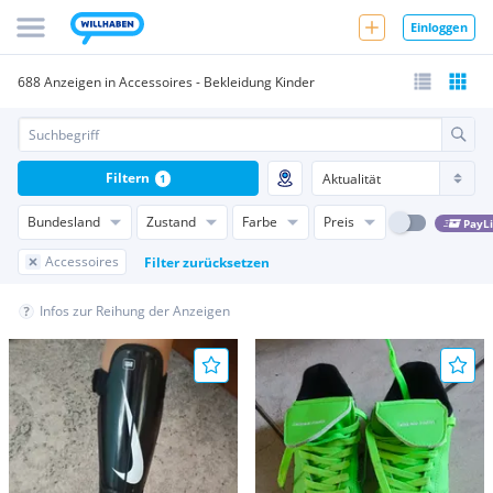
Einloggen
688 Anzeigen in Accessoires - Bekleidung Kinder
Filtern
1
Bundesland
Zustand
Farbe
Preis
PayL
Accessoires
Filter zurücksetzen
Infos zur Reihung der Anzeigen