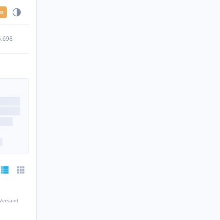
en
5.698
 Versand