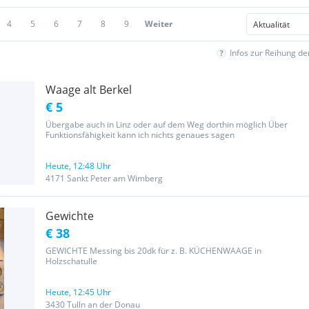
4
5
6
7
8
9
Weiter
Infos zur Reihung d
Waage alt Berkel
€ 5
Übergabe auch in Linz oder auf dem Weg dorthin möglich Über
Funktionsfähigkeit kann ich nichts genaues sagen
Heute, 12:48 Uhr
4171 Sankt Peter am Wimberg
Gewichte
€ 38
GEWICHTE Messing bis 20dk für z. B. KÜCHENWAAGE in
Holzschatulle
Heute, 12:45 Uhr
3430 Tulln an der Donau