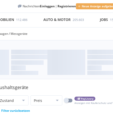
Nachrichten
Einloggen
|
Registrieren
Neue Anzeige aufgeb
OBILIEN
AUTO & MOTOR
JOBS
112.486
205.603
1
agen / Messgeräte
ushaltsgeräte
PayLivery
Zustand
Preis
Anzeigen mit Käuferschutz und
Filter zurücksetzen