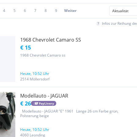
4
5
6
7
8
9
Weiter
Infos zur Reihung d
1968 Chevrolet Camaro SS
€ 15
1968 Chevrolet Camaro ss
Heute, 10:52 Uhr
2514 Möllersdorf
Modellauto - JAGUAR
€ 26
PayLivery
Modellauto - JAGUAR "E" 1961 Länge 26 cm Farbe grün,
Polsterung beige
Heute, 10:52 Uhr
4060 Leonding