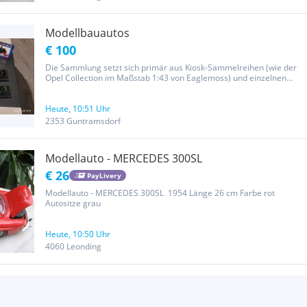
Modellbauautos
€ 100
Die Sammlung setzt sich primär aus Kiosk-Sammelreihen (wie der
Opel Collection im Maßstab 1:43 von Eaglemoss) und einzelnen
Spielzeug- bzw. Sondermodellen zusammen.
Heute, 10:51 Uhr
2353 Guntramsdorf
Modellauto - MERCEDES 300SL
€ 26
PayLivery
Modellauto - MERCEDES 300SL 1954 Länge 26 cm Farbe rot
Autositze grau
Heute, 10:50 Uhr
4060 Leonding