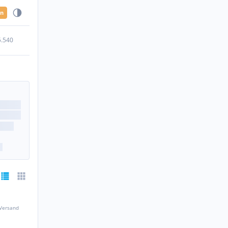
en
5.540
 Versand