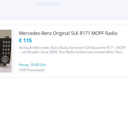
Mercedes-Benz Original SLK R171 MOPF Radio
€ 115
Verkaufe Mercedes Benz Radio für einen SLK Baureihe R171, MOPF
... ab Baujahr circa 2008. Das Radio funktioniert einwandfrei. Das
Gerät wurde sehr wenig benutzt, optisch und technisch ist tip top.
Schauen Sie sich auch die anderen Anzeigen an.
Heute, 10:49 Uhr
7000 Eisenstadt