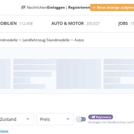
Nachrichten
Einloggen
|
Registrieren
Neue Anzeige aufgeb
OBILIEN
AUTO & MOTOR
JOBS
112.458
205.027
1
andmodelle
Landfahrzeug-Standmodelle
Autos
PayLivery
Zustand
Preis
Anzeigen mit Käuferschutz und
etzen