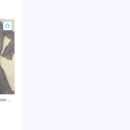
ner
36