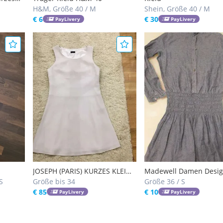
id |
H&M, Größe 40 / M
Shein, Größe 40 / M
€ 6
€ 30
PayLivery
PayLivery
JOSEPH (PARIS) KURZES KLEID,
Madewell Damen Desig
S
Gr. DE. 34 (FR. 38), NEU!
Größe bis 34
Sommerkleid in Größe 
Größe 36 / S
€ 85
Small
€ 10
PayLivery
PayLivery