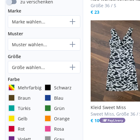
zu verschenken
Kleid floral | Strandkle
Größe 36 / S
Marke
Sommerkleid | S
€ 23
Marke wählen...
Muster
Muster wählen...
Größe
Größe wählen...
Farbe
Mehrfarbig
Schwarz
Braun
Blau
Kleid Sweet Miss
Türkis
Grün
Sweet Miss, Größe 36 / 
Gelb
Orange
€ 10
PayLivery
Rot
Rosa
Violett
Grau