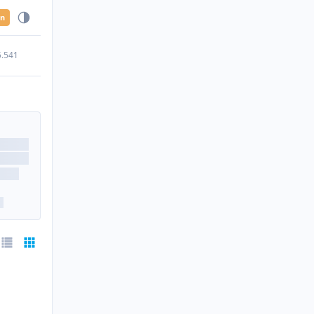
en
5.541