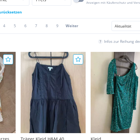
Anzeigen mit Käuferschutz und Ver
zurücksetzen
4
5
6
7
8
9
Weiter
Infos zur Reihung d
rzes
Träger Kleid H&M 40
Kleid