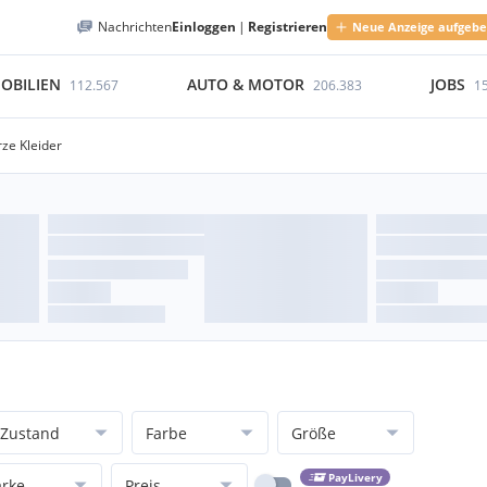
Nachrichten
Einloggen
|
Registrieren
Neue Anzeige aufgeb
OBILIEN
AUTO & MOTOR
JOBS
112.567
206.383
1
rze Kleider
Zustand
Farbe
Größe
PayLivery
rke
Preis