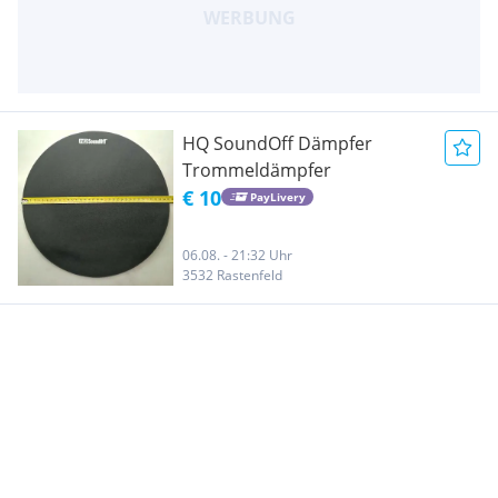
HQ SoundOff Dämpfer
Trommeldämpfer
€ 10
PayLivery
06.08. - 21:32 Uhr
3532 Rastenfeld