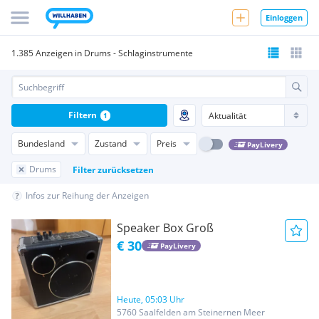
Einloggen
1.385 Anzeigen in Drums - Schlaginstrumente
Filtern
1
Bundesland
Zustand
Preis
PayLivery
Drums
Filter zurücksetzen
Infos zur Reihung der Anzeigen
Speaker Box Groß
€ 30
PayLivery
Heute, 05:03 Uhr
5760 Saalfelden am Steinernen Meer