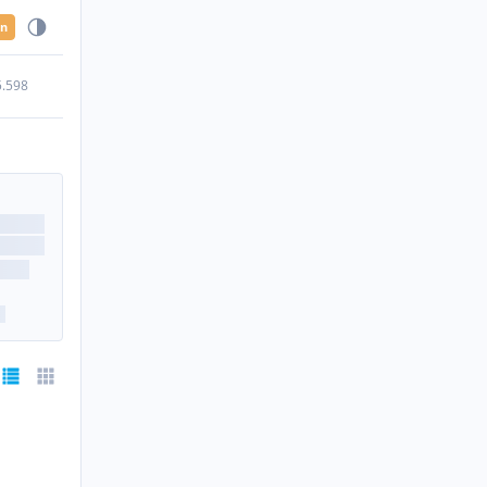
en
5.598