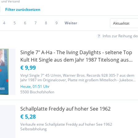
z und Versand
Filter zurücksetzen
4
5
6
7
8
9
Weiter
Infos zur Reihung d
Single 7" A-Ha - The living Daylights - seltene Top
Kult Hit Single aus dem Jahr 1987 Titelsong aus
dem gleichnamigen James Bond Film
€ 9,99
Vinyl Single 7" 45 U/min, Warner Bros. Records 928 305-7 aus dem
Jahr 1987 im Originalcover, Platte mit großem Mittelloch - Jukebox
geeignet. Fach: Karton1 f Interpret: A - Ha Seite 1: The living
Heute, 01:51 Uhr
Daylights Seite 2: The living Daylights...
5500 Bischofshofen
Schallplatte Freddy auf hoher See 1962
€ 5,28
Verkaufe eine Schallplatte Freddy auf hoher See 1962
Selbstabholung