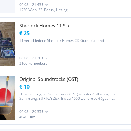
06.08. - 21:43 Uhr
1230 Wien, 23. Bezirk, Liesing
Sherlock Homes 11 Stk
€ 25
11 verschiedene Sherlock Homes CD Guter Zustand
06.08. - 21:36 Uhr
2100 Korneuburg
Original Soundtracks (OST)
€ 10
Diverse Original Soundtracks (OST) aus der Auflösung einer
Sammlung. EUR10/Stück. Bis zu 1000 weitere verfügbar -
Komponisten anfragbar. Der Preis versteht sich als
Verhandlungsbasis. Porto bei Versendung zulasten des
Empfängers. Da es sich um einen...
06.08. - 20:35 Uhr
4040 Linz