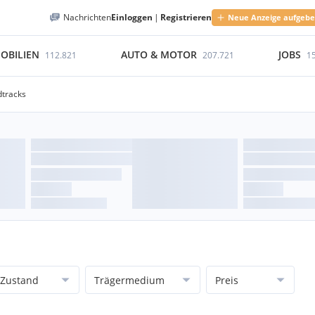
Nachrichten
Einloggen
|
Registrieren
Neue Anzeige aufgeb
OBILIEN
AUTO & MOTOR
JOBS
112.821
207.721
1
dtracks
Zustand
Trägermedium
Preis