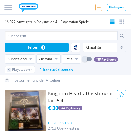
Einloggen
16.022 Anzeigen in Playstation 4 - Playstation Spiele
Filtern
1
Bundesland
Zustand
Preis
PayLivery
Playstation 4
Filter zurücksetzen
Infos zur Reihung der Anzeigen
Kingdom Hearts The Story so
far Ps4
€ 30
PayLivery
Heute, 16:16 Uhr
2753 Ober-Piesting