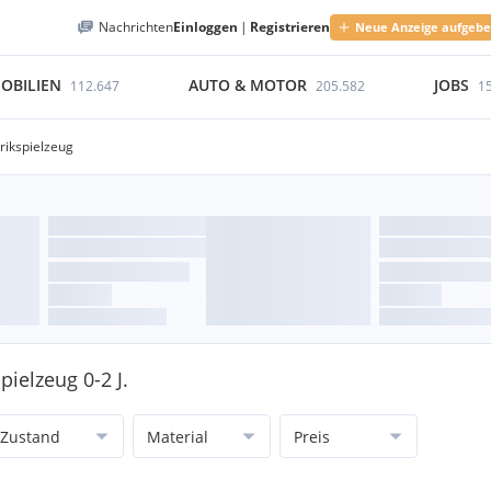
Nachrichten
Einloggen
|
Registrieren
Neue Anzeige aufgeb
OBILIEN
AUTO & MOTOR
JOBS
112.647
205.582
1
rikspielzeug
pielzeug 0-2 J.
Zustand
Material
Preis