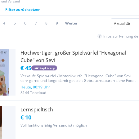
z und Versand
Filter zurücksetzen
4
5
6
7
8
9
Weiter
Infos zur Reihung d
Hochwertiger, großer Spielwürfel "Hexagonal
Cube" von Sevi
€ 45
PayLivery
Verkaufe Spielwürfel / Motorikwürfel "Hexagonal Cube" von Sevi
sehr gerne und lange damit gespielt Gebrauchsspuren siehe Fotos
vollständig groß (27 x 32 x 40 cm) robust hochwertig -->
Heute, 06:19 Uhr
schadstofffrei multifunktionell gekauft bei Spielzeugschachtel
8144 Tobelbad
Graz...
Lernspieltisch
€ 10
Voll funktionsfähig Versand ist möglich