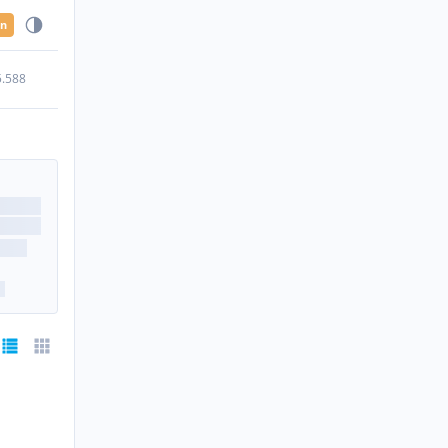
en
5.588