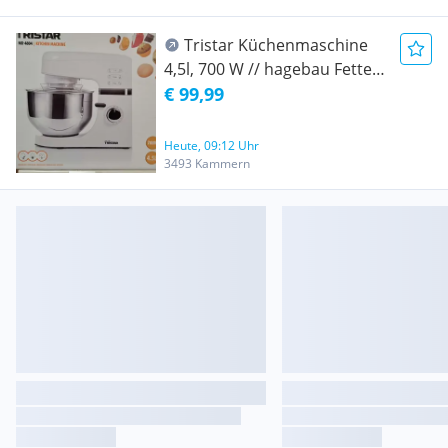
Tristar Küchenmaschine
4,5l, 700 W // hagebau Fetter
RESTPOSTEN
€ 99,99
Heute, 09:12 Uhr
3493 Kammern