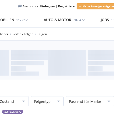
Nachrichten
Einloggen
|
Registrieren
Neue Anzeige aufgeb
OBILIEN
AUTO & MOTOR
JOBS
112.812
207.472
1
ubehör
Reifen / Felgen
Felgen
Zustand
Felgentyp
Passend für Marke
PayLivery