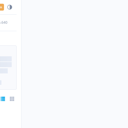
en
5.640