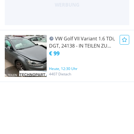
VW Golf VII Variant 1.6 TDi,
DGT, 24138 - IN TEILEN ZU
VERKAUFEN
€ 99
Heute, 12:30 Uhr
4407 Dietach