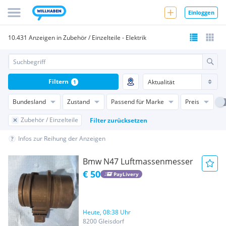
Einloggen
10.431 Anzeigen in Zubehör / Einzelteile - Elektrik
Filtern
1
Bundesland
Zustand
Passend für Marke
Preis
Zubehör / Einzelteile
Filter zurücksetzen
Infos zur Reihung der Anzeigen
Bmw N47 Luftmassenmesser
€ 50
PayLivery
Heute, 08:38 Uhr
8200 Gleisdorf