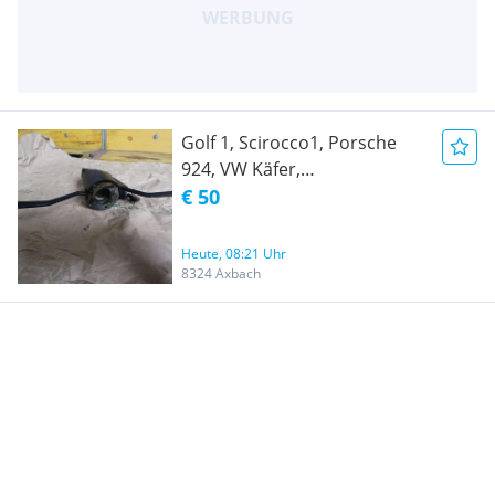
Golf 1, Scirocco1, Porsche
924, VW Käfer,
Lenkstockschalter
€ 50
Blinkerschalter +
Zündschloss 171 953 503 C,
Heute, 08:21 Uhr
113 905 851A
8324 Axbach