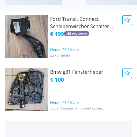
Ford Transit Connect
Scheibenwischer Schalter
rechts
€ 199
PayLivery
Heute, 08:24 Uhr
2276 Reintal
Bmw g31 Fensterheber
€ 100
Heute, 08:23 Uhr
3332 Rosenau am Sonntagberg