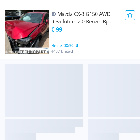
Mazda CX-3 G150 AWD
Revolution 2.0 Benzin Bj.
2015 - 24073 - IN TEILEN ZU
€ 99
VERKAUFEN
Heute, 08:30 Uhr
4407 Dietach