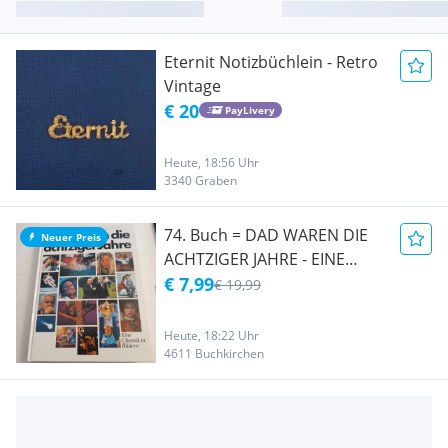
Eternit Notizbüchlein - Retro
Vintage
€ 20
PayLivery
Heute, 18:56 Uhr
3340 Graben
74. Buch = DAD WAREN DIE
Neuer Preis
ACHTZIGER JAHRE - EINE
CHRONIK IN BILDER
€ 7,99
€ 19,99
Heute, 18:22 Uhr
4611 Buchkirchen