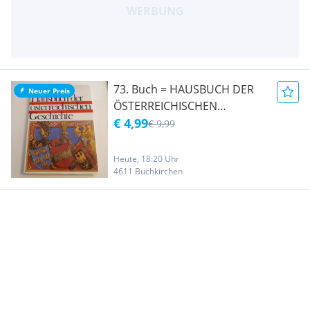
73. Buch = HAUSBUCH DER
Neuer Preis
ÖSTERREICHISCHEN
GESCHICHTE von Heinz
€ 4,99
€ 9,99
Siegert
Heute, 18:20 Uhr
4611 Buchkirchen