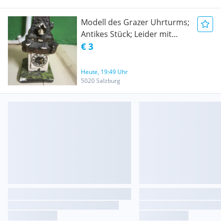
Modell des Grazer Uhrturms;
Antikes Stück; Leider mit
kleinen Schönheitsfehlern
€ 3
(siehe Bilder)
Heute, 19:49 Uhr
5020 Salzburg