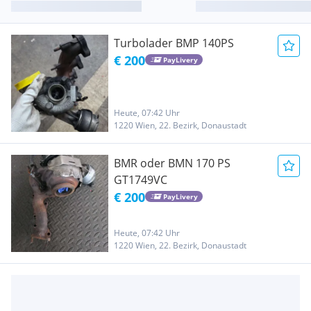
Turbolader BMP 140PS
€ 200
PayLivery
Heute, 07:42 Uhr
1220 Wien, 22. Bezirk, Donaustadt
BMR oder BMN 170 PS
GT1749VC
€ 200
PayLivery
Heute, 07:42 Uhr
1220 Wien, 22. Bezirk, Donaustadt