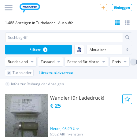
Einloggen
1.488 Anzeigen in Turbolader - Auspuffe
Filtern
1
Bundesland
Zustand
Passend für Marke
Preis
Turbolader
Filter zurücksetzen
Infos zur Reihung der Anzeigen
Wandler für Ladedruck!
€ 25
Heute, 08:29 Uhr
9582 Altfinkenstein