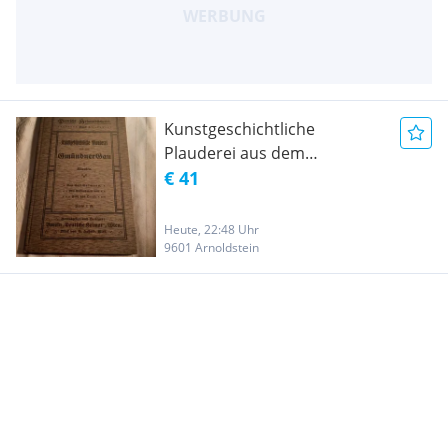
Kunstgeschichtliche
Plauderei aus dem
Gmündner Gau in Kärnten
€ 41
Deutsche Heimatbücherei
band 2 von Kurt Kolmann
Heute, 22:48 Uhr
9601 Arnoldstein