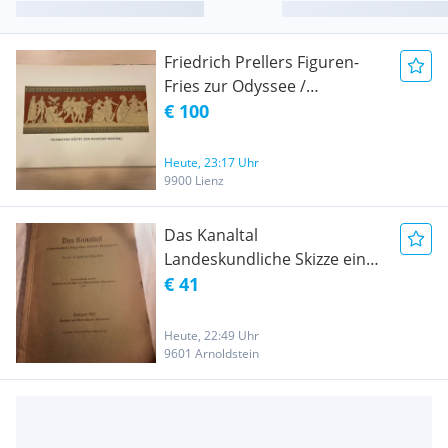
Friedrich Prellers Figuren-
Fries zur Odyssee /
Antiquariat / Kunstbuch
€ 100
Heute, 23:17 Uhr
9900 Lienz
Das Kanaltal
Landeskundliche Skizze eine
Kärntner Grenzraumes von
€ 41
Dr. V. Paschinger 1937
Heute, 22:49 Uhr
9601 Arnoldstein