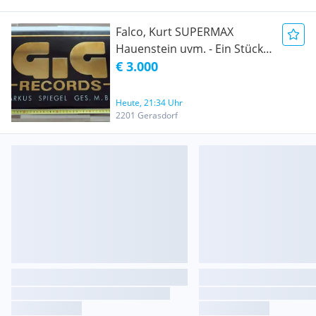
Falco, Kurt SUPERMAX
Hauenstein uvm. - Ein Stück
österreichische
€ 3.000
Musikgeschichte  gehört
eigentlich ins Museum: GIG-
Heute, 21:34 Uhr
Records Firmenschild (Falco,
2201 Gerasdorf
Supermax, Bilgeri.....)