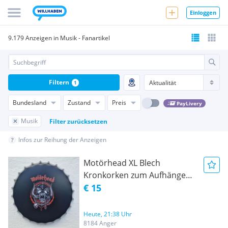
Einloggen
9.179 Anzeigen in Musik - Fanartikel
Filtern
1
Bundesland
Zustand
Preis
PayLivery
Musik
Filter zurücksetzen
Infos zur Reihung der Anzeigen
Motörhead XL Blech
Kronkorken zum Aufhängen,
Ø: 35 cm, neu und original
€ 15
verpackt
Heute, 21:38 Uhr
8184 Anger