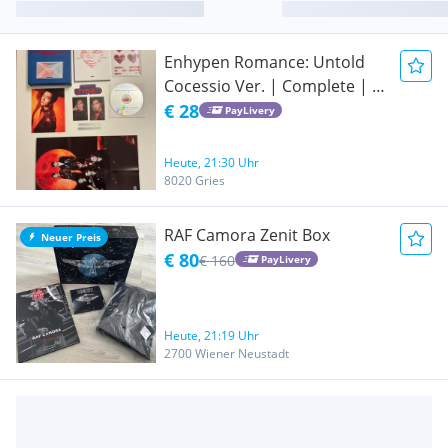
Enhypen Romance: Untold
Cocessio Ver. | Complete | 2
Jay PCs
€ 28
PayLivery
Heute, 21:30 Uhr
8020 Gries
RAF Camora Zenit Box
Neuer Preis
€ 80
€ 160
PayLivery
Heute, 21:19 Uhr
2700 Wiener Neustadt