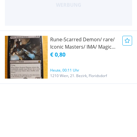
Rune-Scarred Demon/ rare/
Iconic Masters/ IMA/ Magic
the Gathering/ MTG! NEU!
€ 0,80
Heute, 00:11 Uhr
1210 Wien, 21. Bezirk, Floridsdorf