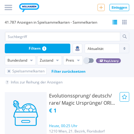
Einloggen
41.787 Anzeigen in Spielsammelkarten - Sammelkarten
Filtern
1
Bundesland
Zustand
Preis
PayLivery
Spielsammelkarten
Filter zurücksetzen
Infos zur Reihung der Anzeigen
Evolutionssprung/ deutsch/
rare/ Magic Ursprünge/ ORI/
Magic the gathering/ MTG!
€ 1
NEU!
Heute, 00:25 Uhr
1210 Wien, 21. Bezirk, Floridsdorf