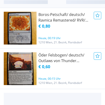
Boros-Petschaft/ deutsch/
Ravnica Remastered/ RVR/
Magic the Gathering/ MTG!
€ 0,80
NEU!
Heute, 00:19 Uhr
1210 Wien, 21. Bezirk, Floridsdorf
Öder Felsbogen/ deutsch/
Outlaws von Thunder
Junction/ OTJ/ Magic the
€ 0,60
gathering/ MTG! NEU!
Heute, 00:15 Uhr
1210 Wien, 21. Bezirk, Floridsdorf