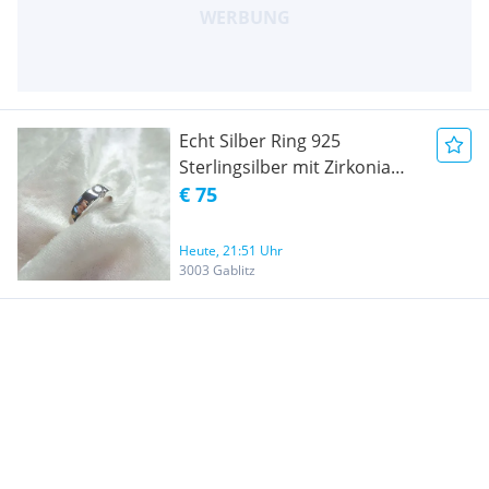
Echt Silber Ring 925
Sterlingsilber mit Zirkonia
Weite 56 Damenring
€ 75
Heiratsantrag
Verlobungsring Antragsring
Heute, 21:51 Uhr
3003 Gablitz