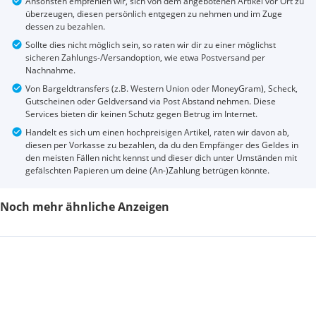
Ansonsten empfehlen wir, sich von dem angebotenen Artikel vor Ort zu
überzeugen, diesen persönlich entgegen zu nehmen und im Zuge
dessen zu bezahlen.
Sollte dies nicht möglich sein, so raten wir dir zu einer möglichst
sicheren Zahlungs-/Versandoption, wie etwa Postversand per
Nachnahme.
Von Bargeldtransfers (z.B. Western Union oder MoneyGram), Scheck,
Gutscheinen oder Geldversand via Post Abstand nehmen. Diese
Services bieten dir keinen Schutz gegen Betrug im Internet.
Handelt es sich um einen hochpreisigen Artikel, raten wir davon ab,
diesen per Vorkasse zu bezahlen, da du den Empfänger des Geldes in
den meisten Fällen nicht kennst und dieser dich unter Umständen mit
gefälschten Papieren um deine (An-)Zahlung betrügen könnte.
Noch mehr ähnliche Anzeigen