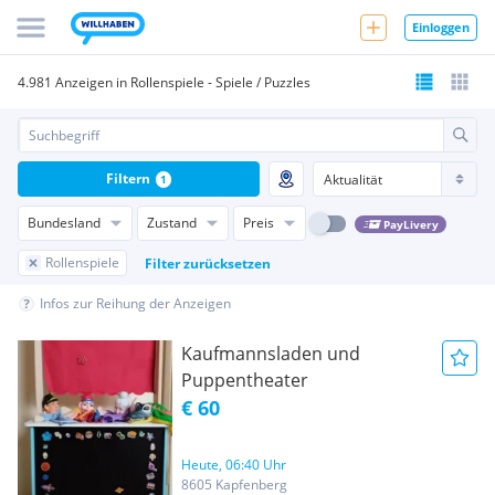
Einloggen
4.981 Anzeigen in Rollenspiele - Spiele / Puzzles
Filtern
1
Bundesland
Zustand
Preis
PayLivery
Rollenspiele
Filter zurücksetzen
Infos zur Reihung der Anzeigen
Kaufmannsladen und
Puppentheater
€ 60
Heute, 06:40 Uhr
8605 Kapfenberg