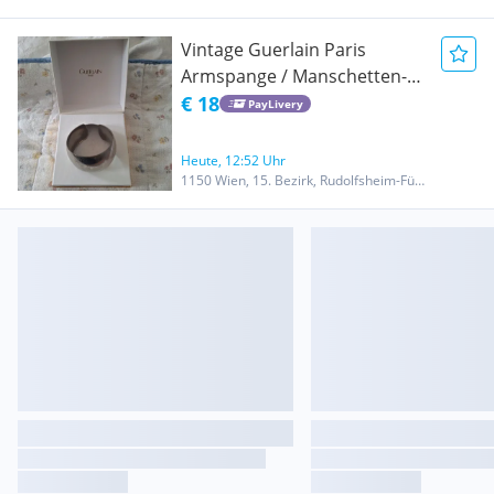
Vintage Guerlain Paris
Armspange / Manschetten-
Armreif - Silber-Optik
€ 18
PayLivery
Heute, 12:52 Uhr
1150 Wien, 15. Bezirk, Rudolfsheim-Fünfhaus