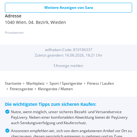
Weitere Anzeigen von
Sara
Adresse
1040 Wien, 04. Bezirk, Wieden
Privatperson
willhaben-Code:
810186337
Zuletzt geändert:
16.06.2026, 18:21
Uhr
!
Anzeige melden
Startseite
Marktplatz
Sport / Sportgeräte
Fitness / Laufen
Fitnessgeräte
Kleingeräte / Matten
Die wichtigsten Tipps zum sicheren Kaufen:
Nutze, wenn möglich, unser sicheres Bezahl- und Versandservice
PayLivery. Neben einer komfortablen Abwicklung bietet dir PayLivery
auch Sendungsverfolgung und Käuferschutz.
Ansonsten empfehlen wir, sich von dem angebotenen Artikel vor Ort zu
überzeugen, diesen persönlich entgegen zu nehmen und im Zuge