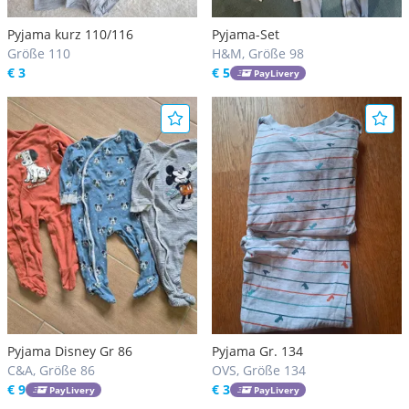
Pyjama kurz 110/116
Pyjama-Set
Größe 110
H&M, Größe 98
€ 3
€ 5
PayLivery
Pyjama Disney Gr 86
Pyjama Gr. 134
C&A, Größe 86
OVS, Größe 134
€ 9
€ 3
PayLivery
PayLivery