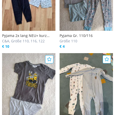
Pyjama 2x lang NEU+ kurz
Pyjama Gr. 110/116
110/116
C&A, Größe 110, 116, 122
Größe 110
€ 10
€ 4