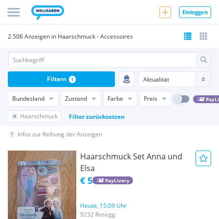
Einloggen
2.506 Anzeigen in Haarschmuck - Accessoires
Filtern
1
Bundesland
Zustand
Farbe
Preis
PayL
Haarschmuck
Filter zurücksetzen
Infos zur Reihung der Anzeigen
Haarschmuck Set Anna und
Elsa
€ 5
PayLivery
Heute, 15:09 Uhr
9232 Rosegg