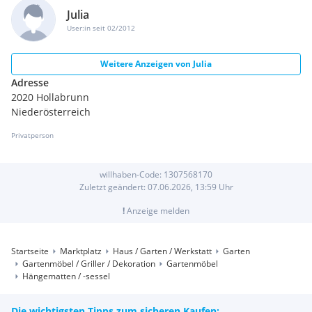
Julia
User:in seit 02/2012
Weitere Anzeigen von
Julia
Adresse
2020 Hollabrunn
Niederösterreich
Privatperson
willhaben-Code:
1307568170
Zuletzt geändert:
07.06.2026, 13:59
Uhr
!
Anzeige melden
Startseite
Marktplatz
Haus / Garten / Werkstatt
Garten
Gartenmöbel / Griller / Dekoration
Gartenmöbel
Hängematten / -sessel
Die wichtigsten Tipps zum sicheren Kaufen: