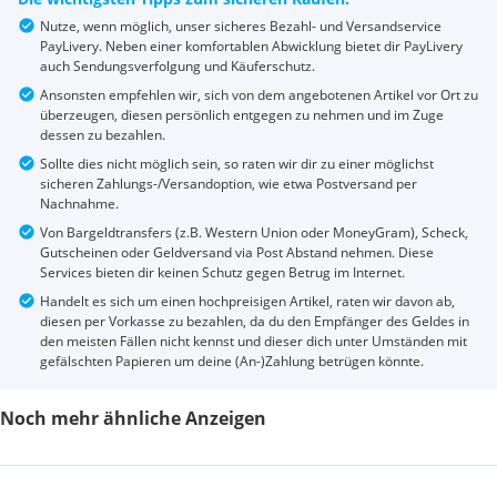
Nutze, wenn möglich, unser sicheres Bezahl- und Versandservice
PayLivery. Neben einer komfortablen Abwicklung bietet dir PayLivery
auch Sendungsverfolgung und Käuferschutz.
Ansonsten empfehlen wir, sich von dem angebotenen Artikel vor Ort zu
überzeugen, diesen persönlich entgegen zu nehmen und im Zuge
dessen zu bezahlen.
Sollte dies nicht möglich sein, so raten wir dir zu einer möglichst
sicheren Zahlungs-/Versandoption, wie etwa Postversand per
Nachnahme.
Von Bargeldtransfers (z.B. Western Union oder MoneyGram), Scheck,
Gutscheinen oder Geldversand via Post Abstand nehmen. Diese
Services bieten dir keinen Schutz gegen Betrug im Internet.
Handelt es sich um einen hochpreisigen Artikel, raten wir davon ab,
diesen per Vorkasse zu bezahlen, da du den Empfänger des Geldes in
den meisten Fällen nicht kennst und dieser dich unter Umständen mit
gefälschten Papieren um deine (An-)Zahlung betrügen könnte.
Noch mehr ähnliche Anzeigen