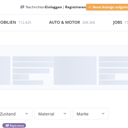
Nachrichten
Einloggen
|
Registrieren
Neue Anzeige aufgeb
OBILIEN
AUTO & MOTOR
JOBS
112.425
206.366
1
Zustand
Material
Marke
PayLivery