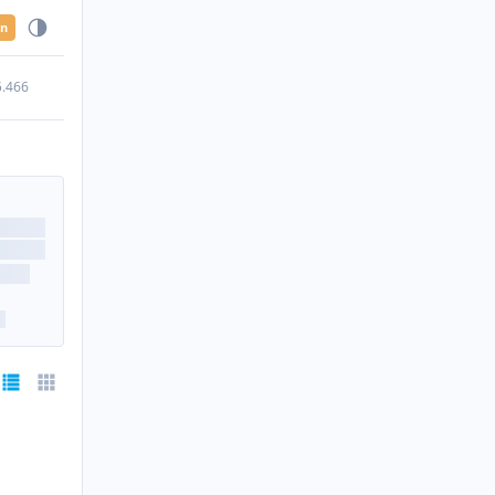
en
5.466