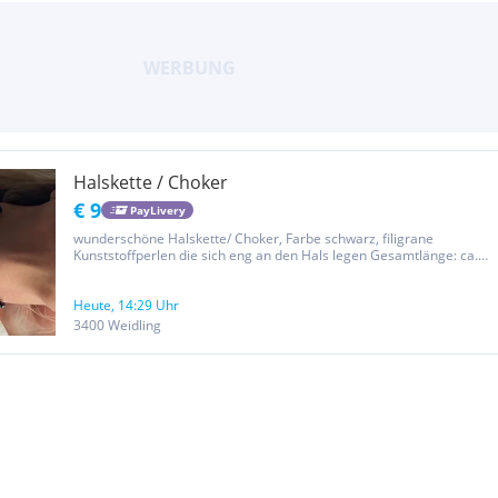
Halskette / Choker
€ 9
PayLivery
wunderschöne Halskette/ Choker, Farbe schwarz, filigrane
Kunststoffperlen die sich eng an den Hals legen Gesamtlänge: ca.
34 cm Im Nacken mit 2 Verschlüssen zu schliessen.
Heute, 14:29 Uhr
3400 Weidling