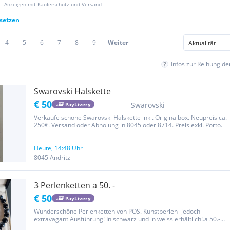
Anzeigen mit Käuferschutz und Versand
ksetzen
4
5
6
7
8
9
Weiter
Infos zur Reihung d
Swarovski Halskette
€ 50
Swarovski
PayLivery
Verkaufe schöne Swarovski Halskette inkl. Originalbox. Neupreis ca.
250€. Versand oder Abholung in 8045 oder 8714. Preis exkl. Porto.
Heute, 14:48 Uhr
8045 Andritz
3 Perlenketten a 50. -
€ 50
PayLivery
Wunderschöne Perlenketten von POS. Kunstperlen- jedoch
extravagant Ausführung! In schwarz und in weiss erhältlich!.a 50.-
Die blaugraue Perlenkette ist sehr leicht und auch schön zum