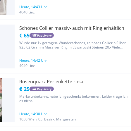
kombinieren Preis 20.-
Heute, 14:43 Uhr
4040 Linz
Schönes Collier massiv- auch mit Ring erhältlich
€ 65
PayLivery
Wurde nur 1x getragen. Wunderschönes, zeitloses Collierin Silber
925 62 Gramm Massiver Ring mit Swarovski Steinen 20.- Viele
weitere Designer Stücke in meinem persönlichen Portal!
Heute, 14:42 Uhr
4040 Linz
Rosenquarz Perlenkette rosa
€ 25
PayLivery
Marke unbekannt, habe ich geschenkt bekommen. Leider trage ich
es nicht.
Heute, 14:30 Uhr
1050 Wien, 05. Bezirk, Margareten