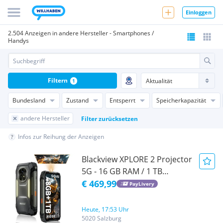
Einloggen
2.504 Anzeigen in andere Hersteller - Smartphones /
Handys
Filtern
1
Bundesland
Zustand
Entsperrt
Speicherkapazität
andere Hersteller
Filter zurücksetzen
Infos zur Reihung der Anzeigen
Blackview XPLORE 2 Projector
5G - 16 GB RAM / 1 TB
Speicher - Wie neu
€ 469,99
PayLivery
Heute, 17:53 Uhr
5020 Salzburg