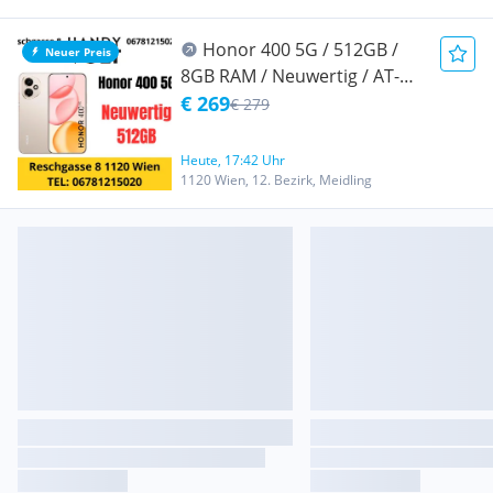
Honor 400 5G / 512GB /
Neuer Preis
8GB RAM / Neuwertig / AT-
WARE / Offen für alle Netze /
€ 269
€ 279
Werksoffen / Mit
Originalverpackung / 100%
Heute, 17:42 Uhr
Batteriekapazität / Mit
1120 Wien, 12. Bezirk, Meidling
Restherstellergarantie /
Desert Gold