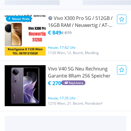
Vivo X300 Pro 5G / 512GB /
Neuer Preis
16GB RAM / Neuwertig / AT-
WARE / Offen für alle Netze /
€ 849
€ 879
Werksoffen / 100%
Batteriekapazität / Garantie
Heute, 17:42 Uhr
bis 15.07.2028 / Dune Brown
1120 Wien, 12. Bezirk, Meidling
Vivo V40 5G Neu Rechnung
Garantie 8Ram 256 Speicher
€ 270
PayLivery
Heute, 17:35 Uhr
1210 Wien, 21. Bezirk, Floridsdorf