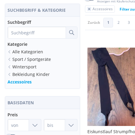
Anzeigen mit Käuferschut
Accessoires
Filter z
SUCHBEGRIFF & KATEGORIE
Suchbegriff
Zurück
1
2
3
Kategorie
Alle Kategorien
Sport / Sportgeräte
Wintersport
Bekleidung Kinder
Accessoires
BASISDATEN
Preis
Eiskunstlauf Strumpfho