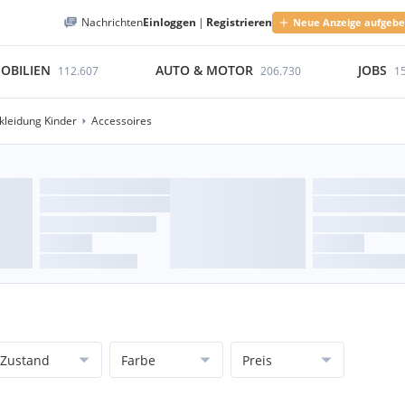
Nachrichten
Einloggen
|
Registrieren
Neue Anzeige aufgeb
OBILIEN
AUTO & MOTOR
JOBS
112.607
206.730
1
kleidung Kinder
Accessoires
Zustand
Farbe
Preis