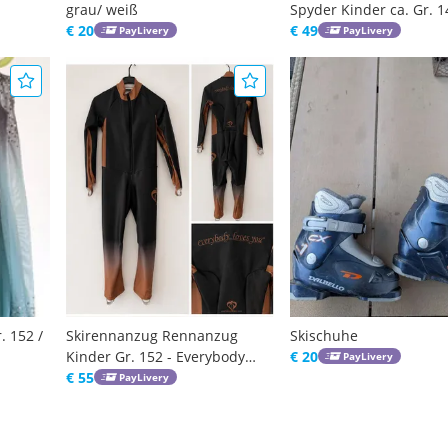
grau/ weiß
Spyder Kinder ca. Gr. 1
€ 20
gepolstert
€ 49
PayLivery
PayLivery
. 152 /
Skirennanzug Rennanzug
Skischuhe
Kinder Gr. 152 - Everybody
€ 20
PayLivery
Loves You - sehr guter Zustand
€ 55
PayLivery