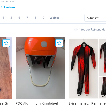
z und Versand
urücksetzen
4
5
6
7
8
9
Weiter
Infos zur Reihung d
se Gr
POC Aluminium Kinnbügel
Skirennanzug Rennanz