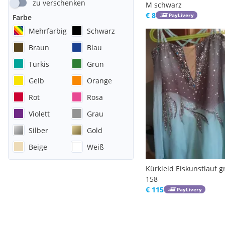
zu verschenken
M schwarz
€ 8
PayLivery
Farbe
Mehrfarbig
Schwarz
Braun
Blau
Türkis
Grün
Gelb
Orange
Rot
Rosa
Violett
Grau
Silber
Gold
Beige
Weiß
Kürkleid Eiskunstlauf gr
158
€ 115
PayLivery