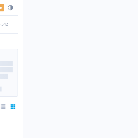
en
5.542