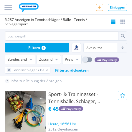
Einloggen
5.287 Anzeigen in Tennisschläger / Bälle - Tennis /
Schlägersport
Filtern
1
Bundesland
Zustand
Preis
PayLivery
Tennisschläger / Bälle
Filter zurücksetzen
Infos zur Reihung der Anzeigen
Sport- & Trainingsset -
Tennisbälle, Schläger,
Hütchen, Reifen &
€ 45
PayLivery
Koordinationsleiter
Heute, 16:56 Uhr
2512 Oeynhausen