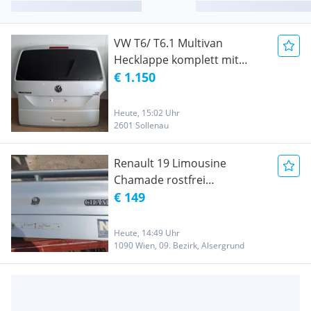
VW T6/ T6.1 Multivan
Hecklappe komplett mit
scheibe, Griff, und
€ 1.150
wischermotor.
Heute, 15:02 Uhr
2601 Sollenau
Renault 19 Limousine
Chamade rostfrei
Heckklappe
€ 149
Kofferraumdeckel
Heute, 14:49 Uhr
1090 Wien, 09. Bezirk, Alsergrund