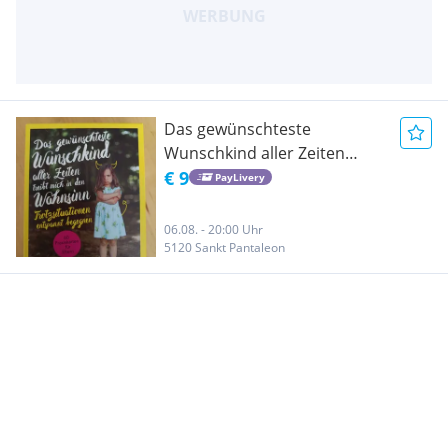
Das gewünschteste
Wunschkind aller Zeiten
treibt mich in den Wahnsinn
€ 9
PayLivery
06.08. - 20:00 Uhr
5120 Sankt Pantaleon