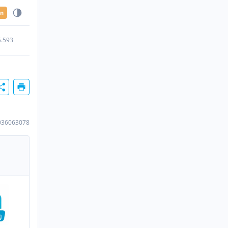
en
5.593
036063078