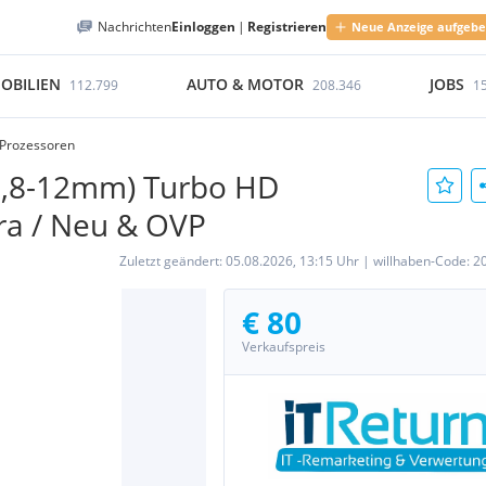
Nachrichten
Einloggen
|
Registrieren
Neue Anzeige aufgeb
OBILIEN
AUTO & MOTOR
JOBS
112.799
208.346
1
 Prozessoren
2,8-12mm) Turbo HD
era / Neu & OVP
Zuletzt geändert:
05.08.2026, 13:15 Uhr
|
willhaben-Code:
2
€ 80
Verkaufspreis