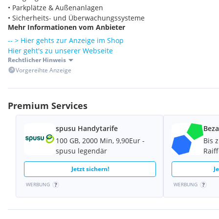
• Parkplätze & Außenanlagen
• Sicherheits- und Überwachungssysteme
Mehr Informationen vom Anbieter
Lieferumfang
• Hikvision DS-2CC12D9T-AIT3ZE Bullet-Kamera
-- > Hier gehts zur Anzeige im Shop
• Originalverpackung (OVP)
Hier geht's zu unserer Webseite
• Originales Zubehör
Rechtlicher Hinweis
Zustand
Vorgereihte Anzeige
Neu & OVP
Originalverpackte Neuware.
️
Garantie
Premium Services
12 Monate Garantie von IT Return GmbH
Turbo HD • Motorzoom • Bullet Kamera • Professionelle Über
spusu Handytarife
Beza
100 GB, 2000 Min, 9,90Eur -
Bis 
spusu legendär
Raif
Jetzt sichern!
J
WERBUNG
WERBUNG