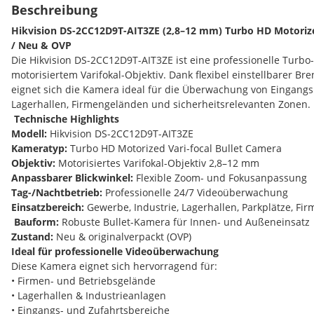
Beschreibung
Hikvision DS-2CC12D9T-AIT3ZE (2,8–12 mm) Turbo HD Motorize
/ Neu & OVP
Die Hikvision DS-2CC12D9T-AIT3ZE ist eine professionelle Turbo
motorisiertem Varifokal-Objektiv. Dank flexibel einstellbarer Br
eignet sich die Kamera ideal für die Überwachung von Eingangs
Lagerhallen, Firmengeländen und sicherheitsrelevanten Zonen.
️
Technische Highlights
Modell:
Hikvision DS-2CC12D9T-AIT3ZE
Kameratyp:
Turbo HD Motorized Vari-focal Bullet Camera
Objektiv:
Motorisiertes Varifokal-Objektiv 2,8–12 mm
Anpassbarer Blickwinkel:
Flexible Zoom- und Fokusanpassung
Tag-/Nachtbetrieb:
Professionelle 24/7 Videoüberwachung
Einsatzbereich:
Gewerbe, Industrie, Lagerhallen, Parkplätze, Fi
️
Bauform:
Robuste Bullet-Kamera für Innen- und Außeneinsatz
Zustand:
Neu & originalverpackt (OVP)
Ideal für professionelle Videoüberwachung
Diese Kamera eignet sich hervorragend für:
• Firmen- und Betriebsgelände
• Lagerhallen & Industrieanlagen
• Eingangs- und Zufahrtsbereiche