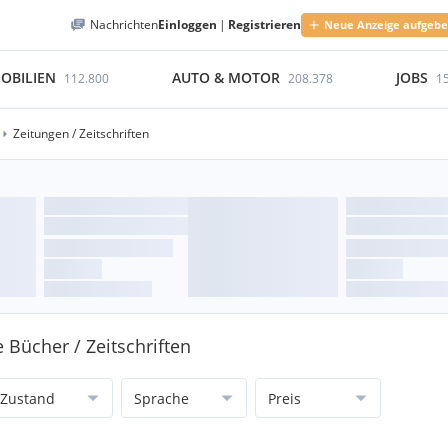
Nachrichten
Einloggen
|
Registrieren
Neue Anzeige aufgeb
OBILIEN
AUTO & MOTOR
JOBS
112.800
208.378
1
Zeitungen / Zeitschriften
e Bücher / Zeitschriften
Zustand
Sprache
Preis