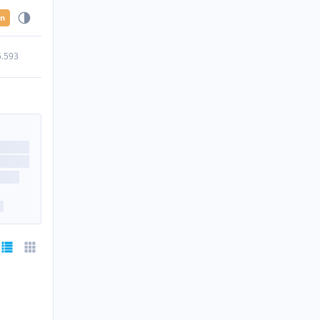
en
5.593