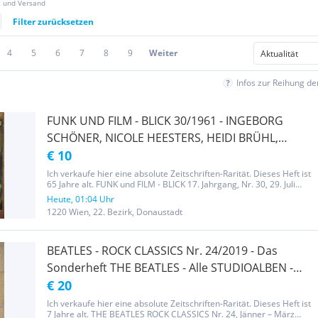
z und Versand
Filter zurücksetzen
4
5
6
7
8
9
Weiter
Infos zur Reihung d
FUNK UND FILM - BLICK 30/1961 - INGEBORG
SCHÖNER, NICOLE HEESTERS, HEIDI BRÜHL,
INGRID ANDREE, JEAN MARAIS, ROSASANO BRAZZI,
€ 10
PERRY COMO, DORIS DAY, DEAN MARTIN, VICO
Ich verkaufe hier eine absolute Zeitschriften-Rarität. Dieses Heft ist
65 Jahre alt. FUNK und FILM - BLICK 17. Jahrgang, Nr. 30, 29. Juli
TORRIANI, BING CROSBY, SAMMY DAVIS jun.,
1961. Ganz seltenes Österreichisches Musik-, Radio-, Film- und
Heute, 01:04 Uhr
FREDDY QUINN - KOMPLETT - SELTEN - TOP
Jugend-Magazin mit geringer Auflage - RARITÄT! BLICK...
1220 Wien, 22. Bezirk, Donaustadt
RARITÄT!
BEATLES - ROCK CLASSICS Nr. 24/2019 - Das
Sonderheft THE BEATLES - Alle STUDIOALBEN -
BIOGRAFIEN - HINTERGRÜNDE - KOMPLETT -
€ 20
SELTEN - TOP RARITÄT!
Ich verkaufe hier eine absolute Zeitschriften-Rarität. Dieses Heft ist
7 Jahre alt. THE BEATLES ROCK CLASSICS Nr. 24, Jänner – März