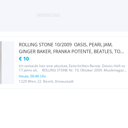
ROLLING STONE 10/2009  OASIS, PEARL JAM,
GINGER BAKER, FRANKA POTENTE, BEATLES, TOM
PETTY, ROLLING STONES - KOMPLETT - SELTEN -
€ 10
TOP RARITÄT!
Ich verkaufe hier eine absolute Zeitschriften-Rarität. Dieses Heft ist
17 Jahre alt. ROLLING STONE Nr. 10, Oktober 2009. Musikmagazin
- Deutsche Ausgabe. Titelblatt - Cover: and the beat goes on… . .
Heute, 00:46 Uhr
ZUSTAND: Komplett! Ansonsten ist das Heft in einem...
1220 Wien, 22. Bezirk, Donaustadt