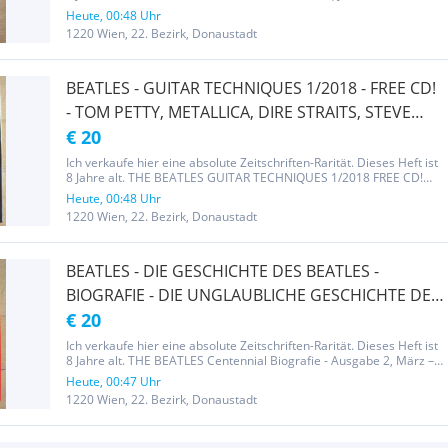
2019. Titelblatt - Cover: BEATLES. ZUSTAND: KOMPLETT! Mit sehr
Heute, 00:48 Uhr
vielen Fotos von den BEATLES. Das Magazin hat 116 Seiten...
1220 Wien, 22. Bezirk, Donaustadt
BEATLES - GUITAR TECHNIQUES 1/2018 - FREE CD!
- TOM PETTY, METALLICA, DIRE STRAITS, STEVE
WINWOOD - KOMPLETT - SELTEN - TOP RARITÄT!
€ 20
Ich verkaufe hier eine absolute Zeitschriften-Rarität. Dieses Heft ist
8 Jahre alt. THE BEATLES GUITAR TECHNIQUES 1/2018 FREE CD!
Titelblatt - Cover: BEATLES. ZUSTAND: KOMPLETT! Mit sehr vielen
Heute, 00:48 Uhr
Fotos von den BEATLES. Das Magazin hat 100 Seiten und ist in...
1220 Wien, 22. Bezirk, Donaustadt
BEATLES - DIE GESCHICHTE DES BEATLES -
BIOGRAFIE - DIE UNGLAUBLICHE GESCHICHTE DER
FAB FOUR - KOMPLETT - SELTEN - TOP RARITÄT!
€ 20
Ich verkaufe hier eine absolute Zeitschriften-Rarität. Dieses Heft ist
8 Jahre alt. THE BEATLES Centennial Biografie - Ausgabe 2, März –
Juni 2018. Titelblatt - Cover: BEATLES. ZUSTAND: KOMPLETT! Mit
Heute, 00:47 Uhr
sehr vielen Fotos von den BEATLES. Das Magazin hat 100...
1220 Wien, 22. Bezirk, Donaustadt