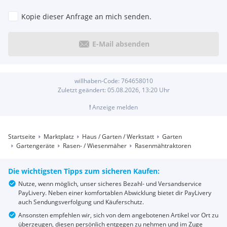
Kopie dieser Anfrage an mich senden.
E-Mail absenden
willhaben-Code:
764658010
Zuletzt geändert:
05.08.2026, 13:20
Uhr
!
Anzeige melden
Startseite
Marktplatz
Haus / Garten / Werkstatt
Garten
Gartengeräte
Rasen- / Wiesenmäher
Rasenmähtraktoren
Die wichtigsten Tipps zum sicheren Kaufen:
Nutze, wenn möglich, unser sicheres Bezahl- und Versandservice
PayLivery. Neben einer komfortablen Abwicklung bietet dir PayLivery
auch Sendungsverfolgung und Käuferschutz.
Ansonsten empfehlen wir, sich von dem angebotenen Artikel vor Ort zu
überzeugen, diesen persönlich entgegen zu nehmen und im Zuge