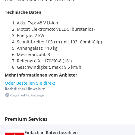
Technische Daten
Akku Typ: 48 V Li-Ion
Motor: Elektromotor/BLDC (bürstenlos)
Energie: 2 kW
Schnittbreite: 103 cm (mit 103i CombiClip)
Anhängelast: 110 kg
Messeranzahl: 3
Reifengröße: 170/60-8 (16")
Geschwindigkeit, max.: 9,5 km/h
Mehr Informationen vom Anbieter
Oder Bestellen Sie direkt
**NEU** Proifitiere jetzt vom LEASING-ANGEBOT
Rechtlicher Hinweis
Husqvarna CareLease Plus. Um nur € 153,99 monatlich, bei
Vorgereihte Anzeige
einer Laufzeit von 60 Monaten.
Die jährlichen Service- & anfallende Reparaturkosten sind im
Leasing-Angebot inkludiert, für den gesamten
Premium Services
Leasingzeitraum!
Jetzt persönliches Leasing-Angebot einholen!
Einfach in Raten bezahlen