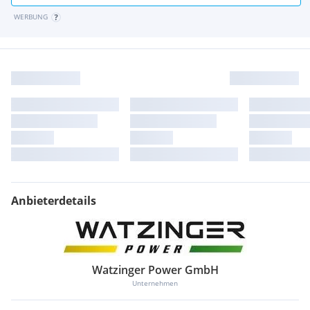
Alle Angaben ohne Gewähr. Druckfehler, Änderungen &
WERBUNG
Zwischenverkauf nicht ausgeschlossen. Fallweise
Abweichungen von der abgebildeten Ausstattung aufgrund
der teilweisen Verwendung von Symbolfotos möglich.
Holen Sie sich die Info die Sie benötigen!
0 7211 / 200 40 79 oder @ watzinger - power . at
www . WATZINGER - POWER . at - Ihr GARTENTECHNIK
CENTER mit QUALITÄT
Anbieterdetails
Watzinger Power GmbH
Unternehmen