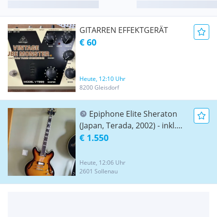
GITARREN EFFEKTGERÄT
€ 60
Heute, 12:10 Uhr
8200 Gleisdorf
Epiphone Elite Sheraton
(Japan, Terada, 2002) - inkl.
Originalkoffer, Tags &
€ 1.550
originalen Gibson USA Mini-
Humbuckern
Heute, 12:06 Uhr
2601 Sollenau