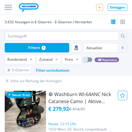
Einloggen
3.632 Anzeigen in E-Gitarren - E-Gitarren / Verstärker
Filtern
1
Bundesland
Zustand
Preis
PayLivery
E-Gitarren
Filter zurücksetzen
Infos zur Reihung der Anzeigen
Washburn WI-64ANC Nick
Neuer Preis
Catanese Camo | Aktive
Randall Humbucker | Buzz
€ 279,92
€ 314,91
Feiten System | Grover
Mechaniken | Zustand: Gut
Heute, 12:13 Uhr
#1210879
1020 Wien, 02. Bezirk, Leopoldstadt