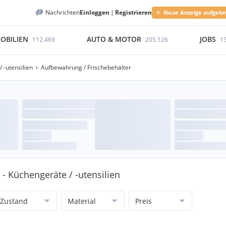
Nachrichten
Einloggen
|
Registrieren
Neue Anzeige aufgeb
OBILIEN
AUTO & MOTOR
JOBS
112.469
205.126
1
 -utensilien
Aufbewahrung / Frischebehälter
- Küchengeräte / -utensilien
Zustand
Material
Preis