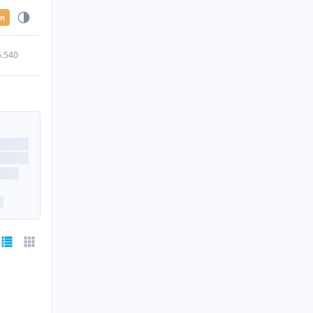
en
5.540