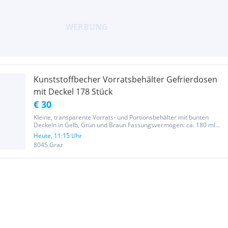
Kunststoffbecher Vorratsbehälter Gefrierdosen
mit Deckel 178 Stück
€ 30
Kleine, transparente Vorrats- und Portionsbehälter mit bunten
Deckeln in Gelb, Grün und Braun Fassungsvermögen: ca. 180 ml
Kunststoff Stapelbar Höhe mit Deckel: ca. 5 cm Deckel Ø ca. 9,5 cm
Heute, 11:15 Uhr
Ideal als Mini-Dosen für Saucen, Dips, Snacks, Gewürze oder als...
8045 Graz