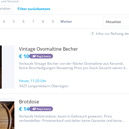
z und Versand
ehälter
Filter zurücksetzen
4
5
6
7
8
9
Weiter
Infos zur Reihung d
Vintage Ovomaltine Becher
€ 10
PayLivery
Verkaufe Vintage Becher von der Marke Ovomaltine aus Keramik.
Keine Beschädigungen Neuwertig Preis pro Stück Gesamt wären 4
verfügbar
Heute, 11:20 Uhr
3425 Langenlebarn-Oberaigen
Brotdose
€ 14
PayLivery
Verkaufe Holzbrotdose, kaum in Gebrauch gewesen. Preis
verhandelbar. Privatverkauf und daher keine Garantie und keine
Gewährleistung und keine Rücknahme.