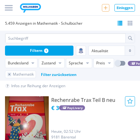
Einloggen
5.459 Anzeigen in Mathematik - Schulbücher
Filtern
1
Bundesland
Zustand
Sprache
Preis
Pa
Mathematik
Filter zurücksetzen
Infos zur Reihung der Anzeigen
Rechenrabe Trax Teil B neu
€ 3
PayLivery
Heute, 02:52 Uhr
9181 Bärental