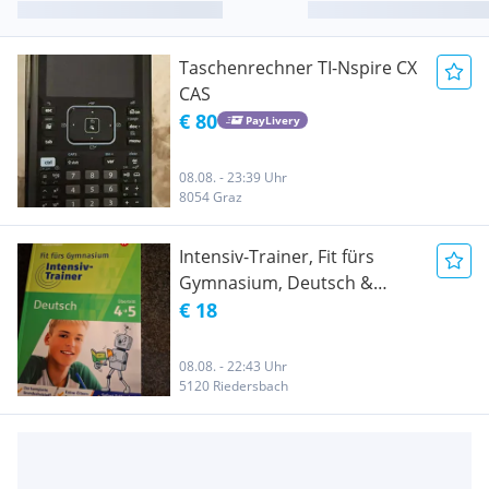
Taschenrechner TI-Nspire CX
CAS
€ 80
PayLivery
08.08. - 23:39 Uhr
8054 Graz
Intensiv-Trainer, Fit fürs
Gymnasium, Deutsch &
Mathe
€ 18
08.08. - 22:43 Uhr
5120 Riedersbach