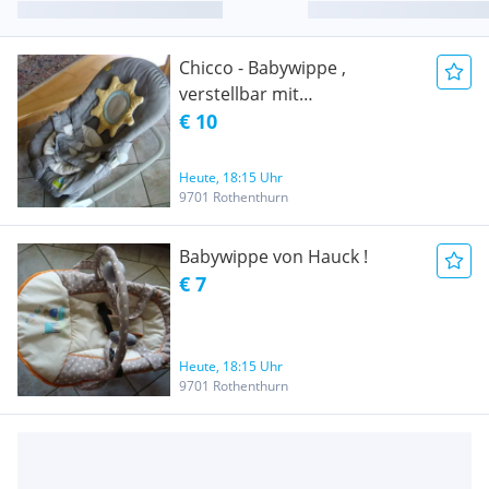
Chicco - Babywippe ,
verstellbar mit
Vibrationsgerät zum
€ 10
schnelleren einschlafen !
Heute, 18:15 Uhr
9701 Rothenthurn
Babywippe von Hauck !
€ 7
Heute, 18:15 Uhr
9701 Rothenthurn