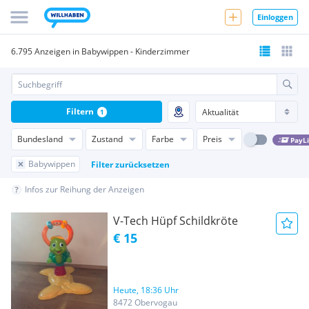
Einloggen
6.795 Anzeigen in Babywippen - Kinderzimmer
Filtern
1
Bundesland
Zustand
Farbe
Preis
PayL
Babywippen
Filter zurücksetzen
Infos zur Reihung der Anzeigen
V-Tech Hüpf Schildkröte
€ 15
Heute, 18:36 Uhr
8472 Obervogau