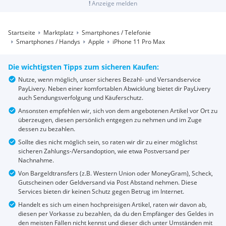
!
Anzeige melden
Startseite
Marktplatz
Smartphones / Telefonie
Smartphones / Handys
Apple
iPhone 11 Pro Max
Die wichtigsten Tipps zum sicheren Kaufen:
Nutze, wenn möglich, unser sicheres Bezahl- und Versandservice
PayLivery. Neben einer komfortablen Abwicklung bietet dir PayLivery
auch Sendungsverfolgung und Käuferschutz.
Ansonsten empfehlen wir, sich von dem angebotenen Artikel vor Ort zu
überzeugen, diesen persönlich entgegen zu nehmen und im Zuge
dessen zu bezahlen.
Sollte dies nicht möglich sein, so raten wir dir zu einer möglichst
sicheren Zahlungs-/Versandoption, wie etwa Postversand per
Nachnahme.
Von Bargeldtransfers (z.B. Western Union oder MoneyGram), Scheck,
Gutscheinen oder Geldversand via Post Abstand nehmen. Diese
Services bieten dir keinen Schutz gegen Betrug im Internet.
Handelt es sich um einen hochpreisigen Artikel, raten wir davon ab,
diesen per Vorkasse zu bezahlen, da du den Empfänger des Geldes in
den meisten Fällen nicht kennst und dieser dich unter Umständen mit