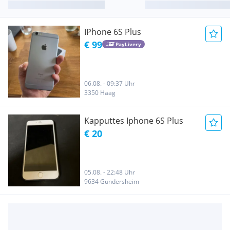
IPhone 6S Plus
€ 99
PayLivery
06.08. - 09:37 Uhr
3350 Haag
Kapputtes Iphone 6S Plus
€ 20
05.08. - 22:48 Uhr
9634 Gundersheim