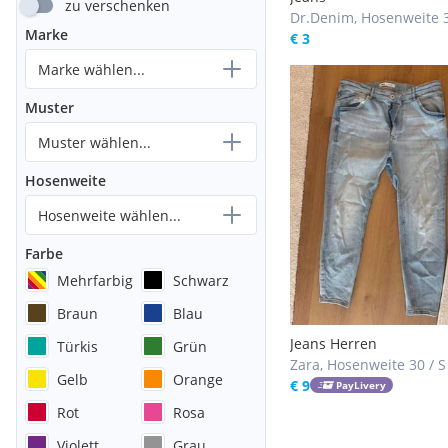
zu verschenken
Dr.Denim, Hosenweite 
Marke
€ 3
Marke wählen...
Muster
Muster wählen...
Hosenweite
Hosenweite wählen...
Farbe
Mehrfarbig
Schwarz
Braun
Blau
Jeans Herren
Türkis
Grün
Zara, Hosenweite 30 / S
Gelb
Orange
€ 9
PayLivery
Rot
Rosa
Violett
Grau