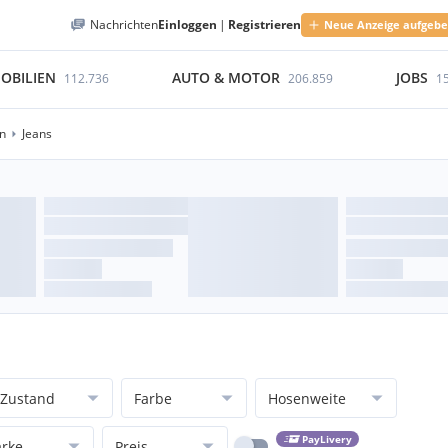
Nachrichten
Einloggen
|
Registrieren
Neue Anzeige aufgeb
OBILIEN
AUTO & MOTOR
JOBS
112.736
206.859
1
n
Jeans
Zustand
Farbe
Hosenweite
PayLivery
rke
Preis