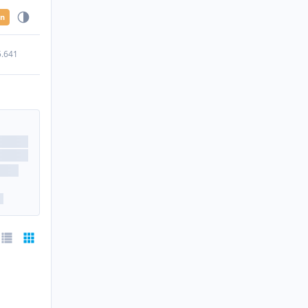
en
5.641