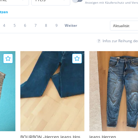
Anzeigen mit Käuferschutz und Ver
etzen
4
5
6
7
8
9
Weiter
Infos zur Reihung d
BOURBON -Herren Jeans Hose
Jeans Herren