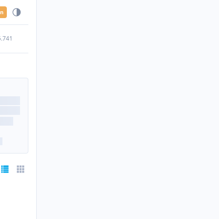
en
5.741