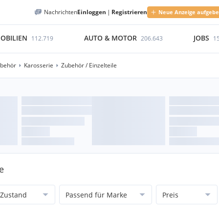
Nachrichten
Einloggen
|
Registrieren
Neue Anzeige aufgeb
OBILIEN
AUTO & MOTOR
JOBS
112.719
206.643
1
ubehör
Karosserie
Zubehör / Einzelteile
e
Zustand
Passend für Marke
Preis